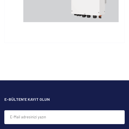
Bu ürünün fiyat bilgisi, resim, ürün açıklamalarında ve diğer
konularda yetersiz gördüğünüz noktaları öneri formunu
Bu ürüne ilk yorumu siz yapın!
kullanarak tarafımıza iletebilirsiniz.
Görüş ve önerileriniz için teşekkür ederiz.
Yorum Yaz
Ürün resmi kalitesiz, bozuk veya görüntülenemiyor.
Ürün açıklamasında eksik bilgiler bulunuyor.
Ürün bilgilerinde hatalar bulunuyor.
Ürün fiyatı diğer sitelerden daha pahalı.
E-BÜLTEN’E KAYIT OLUN
Bu ürüne benzer farklı alternatifler olmalı.