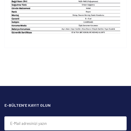
Bu ürünün fiyat bilgisi, resim, ürün açıklamalarında ve diğer
konularda yetersiz gördüğünüz noktaları öneri formunu
Bu ürüne ilk yorumu siz yapın!
kullanarak tarafımıza iletebilirsiniz.
Görüş ve önerileriniz için teşekkür ederiz.
Yorum Yaz
Ürün resmi kalitesiz, bozuk veya görüntülenemiyor.
Ürün açıklamasında eksik bilgiler bulunuyor.
Ürün bilgilerinde hatalar bulunuyor.
Ürün fiyatı diğer sitelerden daha pahalı.
E-BÜLTEN’E KAYIT OLUN
Bu ürüne benzer farklı alternatifler olmalı.