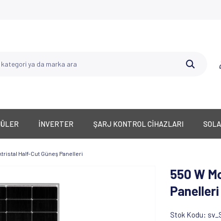
KÜLER
İNVERTER
ŞARJ KONTROL CİHAZLARI
SOLA
ristal Half-Cut Güneş Panelleri
550 W Mo
Panelleri
Stok Kodu
sv_