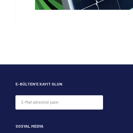
Bu ürünün fiyat bilgisi, resim, ürün açıklamalarında ve 
Görüş ve önerileriniz için teşekkür ederiz.
Ürün resmi kalitesiz, bozuk veya görüntülenemiyor.
Ürün açıklamasında eksik bilgiler bulunuyor.
Ürün bilgilerinde hatalar bulunuyor.
Ürün fiyatı diğer sitelerden daha pahalı.
Bu ürüne benzer farklı alternatifler olmalı.
E-BÜLTEN’E KAYIT OLUN
SOSYAL MEDYA