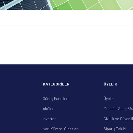
diğer konularda yetersiz gördüğünüz noktaları öneri formunu kullanarak tarafımıza
Bu ürüne ilk yorumu siz yapın!
Yorum Yaz
KATEGORİLER
ÜYELİK
Güneş Panelleri
Üyelik
Aküler
Mesafeli Satış Sö
Gönder
İnverter
Gizlilik ve Güvenli
Şarj KOntrol Cihazları
Sipariş Takibi