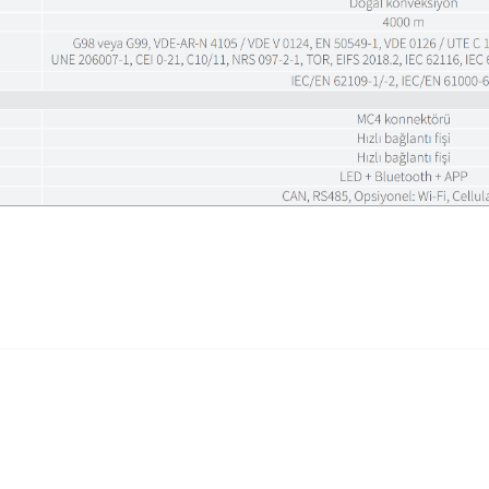
diğer konularda yetersiz gördüğünüz noktaları öneri formunu kullanarak tarafımıza
Bu ürüne ilk yorumu siz yapın!
Yorum Yaz