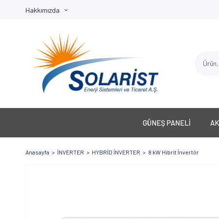
Hakkımızda
GÜNEŞ PANELİ
A
Anasayfa
İNVERTER
HYBRİD İNVERTER
8 kW Hibrit İnvertör