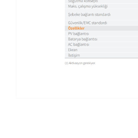
Bu ürünün fiyat bilgisi, resim, ürün açıklamalarında ve 
Görüş ve önerileriniz için teşekkür ederiz.
Ürün resmi kalitesiz, bozuk veya görüntülenemiyor.
Ürün açıklamasında eksik bilgiler bulunuyor.
Ürün bilgilerinde hatalar bulunuyor.