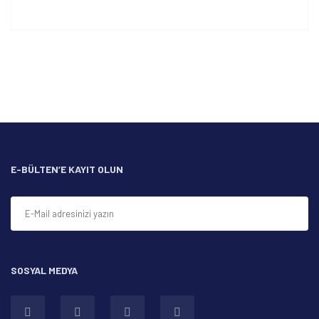
Bu ürünün fiyat bilgisi, resim, ürün açıklamalarında ve diğer
konularda yetersiz gördüğünüz noktaları öneri formunu
Bu ürüne ilk yorumu siz yapın!
kullanarak tarafımıza iletebilirsiniz.
Görüş ve önerileriniz için teşekkür ederiz.
Yorum Yaz
Ürün resmi kalitesiz, bozuk veya görüntülenemiyor.
Ürün açıklamasında eksik bilgiler bulunuyor.
Ürün bilgilerinde hatalar bulunuyor.
Ürün fiyatı diğer sitelerden daha pahalı.
E-BÜLTEN’E KAYIT OLUN
Bu ürüne benzer farklı alternatifler olmalı.
SOSYAL MEDYA
Gönder