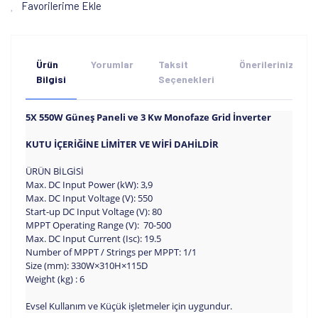
Favorilerime Ekle
Ürün
Yorumlar
Taksit
Önerileriniz
Bilgisi
Seçenekleri
5X 550W Güneş Paneli ve 3 Kw Monofaze Grid İnverter
KUTU İÇERİĞİNE LİMİTER VE WİFİ DAHİLDİR
ÜRÜN BİLGİSİ
Max. DC Input Power (kW):
3,9
Max. DC Input Voltage (V):
550
Start-up DC Input Voltage (V):
80
MPPT Operating Range (V):
70-500
Max. DC Input Current (Isc):
19.5
Number of MPPT / Strings per MPPT:
1/1
Size (mm):
330W×310H×115D
Weight (kg) :
6
Evsel Kullanım ve Küçük işletmeler için uygundur.