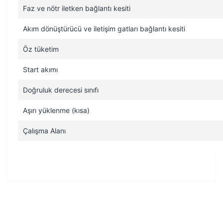
Faz ve nötr iletken bağlantı kesiti
Akım dönüştürücü ve iletişim gatları bağlantı kesiti
Öz tüketim
Start akımı
Doğruluk derecesi sınıfı
Aşırı yüklenme (kısa)
Çalışma Alanı
Bu ürünün fiyat bilgisi, resim, ürün açıklamalarında ve diğer
konularda yetersiz gördüğünüz noktaları öneri formunu
Bu ürüne ilk yorumu siz yapın!
kullanarak tarafımıza iletebilirsiniz.
Görüş ve önerileriniz için teşekkür ederiz.
Yorum Yaz