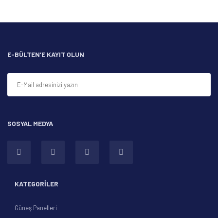
Ürün resmi kalitesiz, bozuk veya görüntülenemiyor.
Ürün açıklamasında eksik bilgiler bulunuyor.
Ürün bilgilerinde hatalar bulunuyor.
Ürün fiyatı diğer sitelerden daha pahalı.
E-BÜLTEN’E KAYIT OLUN
Bu ürüne benzer farklı alternatifler olmalı.
SOSYAL MEDYA
Gönder
KATEGORİLER
Güneş Panelleri