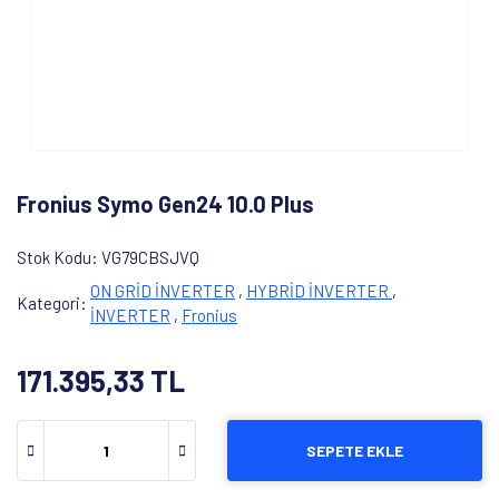
Fronius Symo Gen24 10.0 Plus
Stok Kodu
VG79CBSJVQ
ON GRİD İNVERTER
,
HYBRİD İNVERTER
,
Kategori
İNVERTER
,
Fronius
171.395,33 TL
SEPETE EKLE