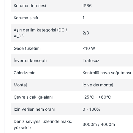
Koruma derecesi
IP66
Koruma sınıfı
1
Aşırı gerilim kategorisi (DC /
2/3
1)
AC)
Gece tüketimi
<10 W
İnverter konsepti
Trafosuz
Chłodzenie
Kontrollü hava soğutması
Montaj
İç ve dış montaj
Çevre sıcaklığı-alanı
-25°C - +60°C
İzin verilen nem oranı
0 - 100%
Deniz seviyesi üzerinde maks.
3000m / 4000m
yükseklik