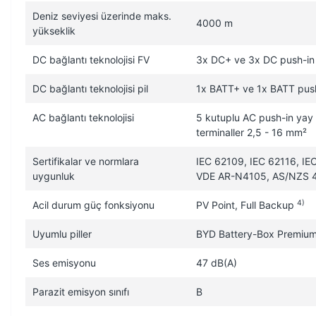
Deniz seviyesi üzerinde maks.
4000 m
yükseklik
DC bağlantı teknolojisi FV
3x DC+ ve 3x DC push-in 
DC bağlantı teknolojisi pil
1x BATT+ ve 1x BATT push
AC bağlantı teknolojisi
5 kutuplu AC push-in yay 
terminaller 2,5 - 16 mm²
Sertifikalar ve normlara
IEC 62109, IEC 62116, IE
uygunluk
VDE AR-N4105, AS/NZS 47
4)
Acil durum güç fonksiyonu
PV Point, Full Backup
Uyumlu piller
BYD Battery-Box Premi
Ses emisyonu
47 dB(A)
Parazit emisyon sınıfı
B