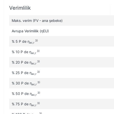
Verimlilik
Maks. verim (FV - ana şebeke)
Avrupa Verimlilik (ηEU)
3)
% 5 P de η
ac,r
3)
% 10 P de η
ac,r
3)
% 20 P de η
ac,r
3)
% 25 P de η
ac,r
3)
% 30 P de η
ac,r
3)
% 50 P de η
ac,r
3)
% 75 P de η
ac,r
3)