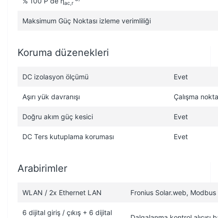
% 100 P de η
ac,r
Maksimum Güç Noktası izleme verimliliği
Koruma düzenekleri
DC izolasyon ölçümü
Evet
Aşırı yük davranışı
Çalışma noktas
Doğru akım güç kesici
Evet
DC Ters kutuplama koruması
Evet
Arabirimler
WLAN / 2x Ethernet LAN
Fronius Solar.web, Modbus
6 dijital giriş / çıkış + 6 dijital
Dalgalanma kontrol alıcısı ba