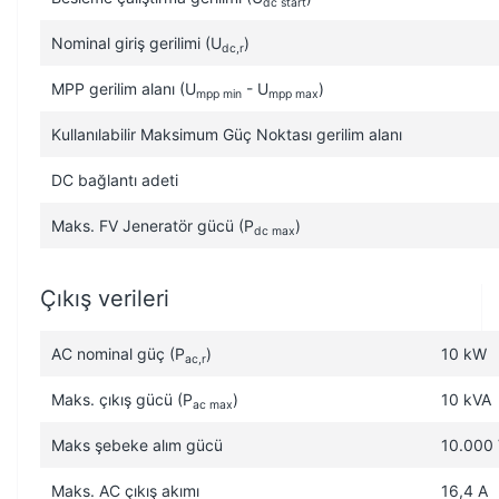
dc start
Nominal giriş gerilimi (U
)
dc,r
MPP gerilim alanı (U
- U
)
mpp min
mpp max
Kullanılabilir Maksimum Güç Noktası gerilim alanı
DC bağlantı adeti
Maks. FV Jeneratör gücü (P
)
dc max
Çıkış verileri
AC nominal güç (P
)
10 kW
ac,r
Maks. çıkış gücü (P
)
10 kVA
ac max
Maks şebeke alım gücü
10.000
Maks. AC çıkış akımı
16,4 A