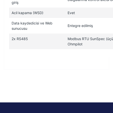
giriş
Acil kapama (WSD)
Evet
Data kaydedicisi ve Web
Entegre edilmiş
sunucusu
2x RS485
Modbus RTU SunSpec (üçünc
Ohmpilot
Bu ürünün fiyat bilgisi, resim, ürün açıklamalarında ve diğer
konularda yetersiz gördüğünüz noktaları öneri formunu
Bu ürüne ilk yorumu siz yapın!
kullanarak tarafımıza iletebilirsiniz.
Görüş ve önerileriniz için teşekkür ederiz.
Yorum Yaz
Ürün resmi kalitesiz, bozuk veya görüntülenemiyor.
Ürün açıklamasında eksik bilgiler bulunuyor.
Ürün bilgilerinde hatalar bulunuyor.