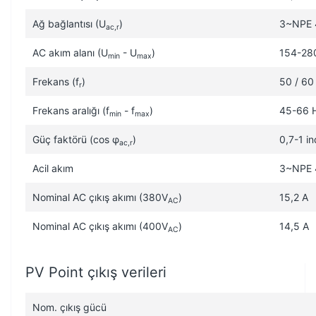
Ağ bağlantısı (U
)
3~NPE 
ac,r
AC akım alanı (U
- U
)
154-28
min
max
Frekans (f
)
50 / 60
r
Frekans aralığı (f
- f
)
45-66 
min
max
Güç faktörü (cos φ
)
0,7-1 in
ac,r
Acil akım
3~NPE 
Nominal AC çıkış akımı (380V
)
15,2 A
AC
Nominal AC çıkış akımı (400V
)
14,5 A
AC
PV Point çıkış verileri
Nom. çıkış gücü