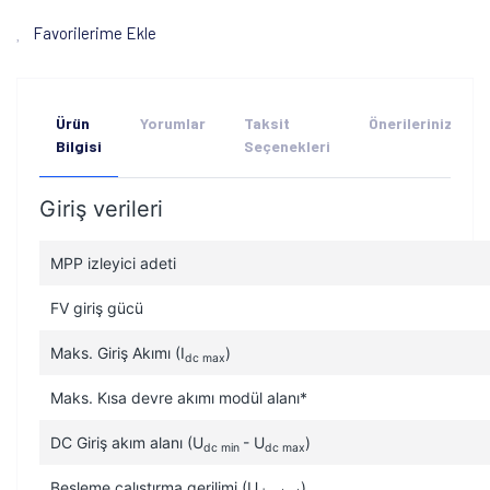
Favorilerime Ekle
Ürün
Yorumlar
Taksit
Önerileriniz
Bilgisi
Seçenekleri
Giriş verileri
MPP izleyici adeti
FV giriş gücü
Maks. Giriş Akımı (I
)
dc max
Maks. Kısa devre akımı modül alanı*
DC Giriş akım alanı (U
- U
)
dc min
dc max
Besleme çalıştırma gerilimi (U
)