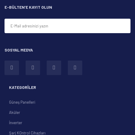
Ürün fiyatı diğer sitelerden daha pahalı.
E-BÜLTEN’E KAYIT OLUN
Bu ürüne benzer farklı alternatifler olmalı.
SOSYAL MEDYA
Gönder
KATEGORİLER
Güneş Panelleri
Aküler
İnverter
Şarj KOntrol Cihazları