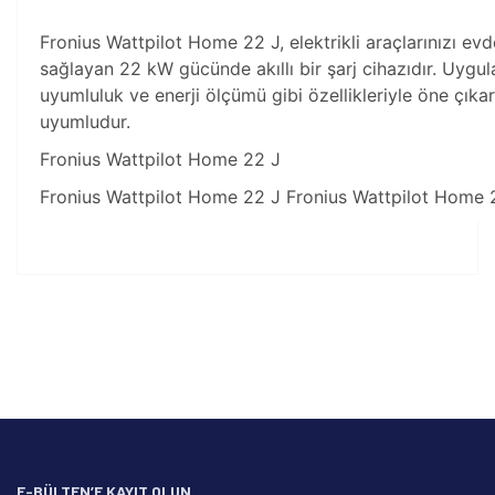
Fronius Wattpilot Home 22 J, elektrikli araçlarınızı evde
sağlayan 22 kW gücünde akıllı bir şarj cihazıdır. Uygul
uyumluluk ve enerji ölçümü gibi özellikleriyle öne çıkar
uyumludur.
Fronius Wattpilot Home 22 J
Fronius Wattpilot Home 22 J Fronius Wattpilot Home 
Bu ürünün fiyat bilgisi, resim, ürün açıklamalarında ve diğer
konularda yetersiz gördüğünüz noktaları öneri formunu
Bu ürüne ilk yorumu siz yapın!
kullanarak tarafımıza iletebilirsiniz.
Görüş ve önerileriniz için teşekkür ederiz.
Yorum Yaz
Ürün resmi kalitesiz, bozuk veya görüntülenemiyor.
Ürün açıklamasında eksik bilgiler bulunuyor.
Ürün bilgilerinde hatalar bulunuyor.
Ürün fiyatı diğer sitelerden daha pahalı.
E-BÜLTEN’E KAYIT OLUN