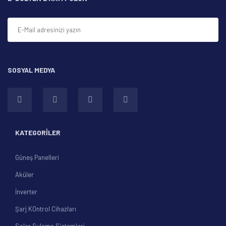
Bu ürüne benzer farklı alternatifler olmalı.
SOSYAL MEDYA
Gönder
KATEGORİLER
Güneş Panelleri
Aküler
İnverter
Şarj KOntrol Cihazları