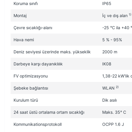
Koruma sınıfı
IP65
1)
Montaj
İç ve dış alan
Çevre sıcaklığı-alanı
-25 °C ila +40 
Hava nemi
5 % - 95%
Deniz seviyesi üzerinde maks. yükseklik
2000 m
Darbeye karşı dayanıklılık
IK08
FV optimizasyonu
1,38-22 kW’lik d
2)
Şebeke bağlantısı
WLAN
Kurulum türü
Dik asılı
24 saat üstü ortalama ortam sıcaklığı
Maks. 35° C
Kommunikationsprotokoll
OCPP 1.6 J