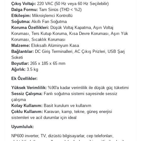
Çıkış Voltajı:
220 VAC (50 Hz veya 60 Hz Seçilebilir)
Dalga Formu:
Tam Sinüs (THD < %2)
Etkileşim:
Mikroişlemci Kontrollü
Soğutma:
Akıllı Fan Soğutma
Koruma Özellikleri:
Düşük Voltaj Kapatma, Aşırı Voltaj
Koruması, Ters Kutup Koruma, Kısa Devre Koruması, Aşırı Yük
Koruması, Sıcaklık Koruması
Malzeme:
Eloksallı Alüminyum Kasa
Bağlantılar:
DC Giriş Terminalleri, AC Çıkış Prizleri, USB Şarj
Soketi
Boyutlar:
265 x 185 x 65 mm
Ağırlık:
3.5 kg
Ek Özellikler:
Yüksek Verimlilik:
%90'a kadar verimlilik ile düşük güç tüketimi
Sessiz Çalışma:
Fanlı soğutma sistemi sayesinde sessiz
çalışma
Kolay Kullanım:
Basit kurulum ve kullanım
Çoklu Kullanım:
Karavan, kamp, ​​tekne, güneş enerjisi
sistemleri ve acil durumlar için ideal
Uyumluluk:
NP600 inverter, TV, dizüstü bilgisayarlar, cep telefonları,