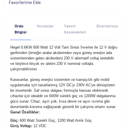
Favorilerime Ekle
Ürün
Yorumlar
Taksit
Önerileriniz
Bilgisi
Seçenekleri
Hegel 0.6KW 600 Watt 12 Volt Tam Sinüs İnverter ile 12 V doğru
gerilimden (örneğin araba akülerinden veya güneş enerjisi ada
sistemlerinden gelen akülerden) 230 V alternatif voltaj üretebilir
ve böylece birçok ev aletini 230 V nominal voltajla
çalıştırabilirsiniz.
Karavanlar, güneş enerjisi sistemleri ve kampçılık gibi mobil
uygulamalar için tasarlanmış 12V DC'yi 230V AC'ye dönüştüren
bir inverterdir. Saf sinüs dalgası formuyla hassas elektronik
cihazlar için idealdir ve 600W sürekli güç ve 1200W dalgalanma
gücü sunar. Cihaz, aşırı yük, kısa devre ve aşırı ısınma gibi
durumlarda koruma sağlayarak güvenli bir çalışma ortamı sunar.
Genel Özellikler:
Güç:
600 Watt Sürekli Güç, 1200 Watt Anlık Güç
Giriş Voltajı:
12 VDC