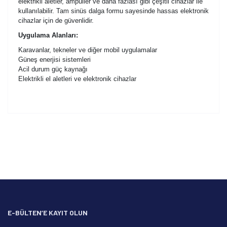
elektrikli aletler, ampuller ve daha fazlası gibi çeşitli cihazlar ile
kullanılabilir. Tam sinüs dalga formu sayesinde hassas elektronik
cihazlar için de güvenlidir.
Uygulama Alanları:
Karavanlar, tekneler ve diğer mobil uygulamalar
Güneş enerjisi sistemleri
Acil durum güç kaynağı
Elektrikli el aletleri ve elektronik cihazlar
Bu ürünün fiyat bilgisi, resim, ürün açıklamalarında ve diğer
konularda yetersiz gördüğünüz noktaları öneri formunu
Bu ürüne ilk yorumu siz yapın!
kullanarak tarafımıza iletebilirsiniz.
Görüş ve önerileriniz için teşekkür ederiz.
Yorum Yaz
Ürün resmi kalitesiz, bozuk veya görüntülenemiyor.
Ürün açıklamasında eksik bilgiler bulunuyor.
Ürün bilgilerinde hatalar bulunuyor.
Ürün fiyatı diğer sitelerden daha pahalı.
E-BÜLTEN’E KAYIT OLUN
Bu ürüne benzer farklı alternatifler olmalı.