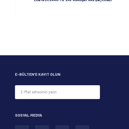
Bu ürünün fiyat bilgisi, resim, ürün açıklamalarında ve 
Görüş ve önerileriniz için teşekkür ederiz.
Ürün resmi kalitesiz, bozuk veya görüntülenemiyor.
Ürün açıklamasında eksik bilgiler bulunuyor.
Ürün bilgilerinde hatalar bulunuyor.
Ürün fiyatı diğer sitelerden daha pahalı.
Bu ürüne benzer farklı alternatifler olmalı.
E-BÜLTEN’E KAYIT OLUN
SOSYAL MEDYA