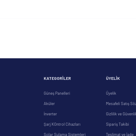
diğer konularda yetersiz gördüğünüz noktaları öneri formunu kullanarak tarafımıza
Bu ürüne ilk yorumu siz yapın!
Yorum Yaz
KATEGORİLER
ÜYELİK
Güneş Panelleri
Üyelik
Aküler
Mesafeli Satış Sö
Gönder
İnverter
Gizlilik ve Güvenli
Şarj KOntrol Cihazları
Sipariş Takibi
Solar Sulama Sistemleri
Teslimat ve İade