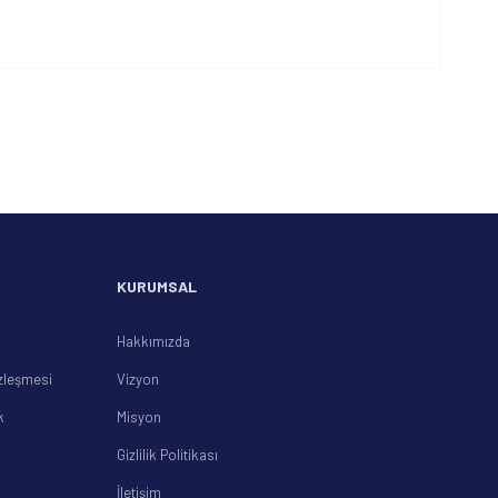
 iletebilirsiniz.
KURUMSAL
Hakkımızda
zleşmesi
Vizyon
k
Misyon
Gizlilik Politikası
İletişim