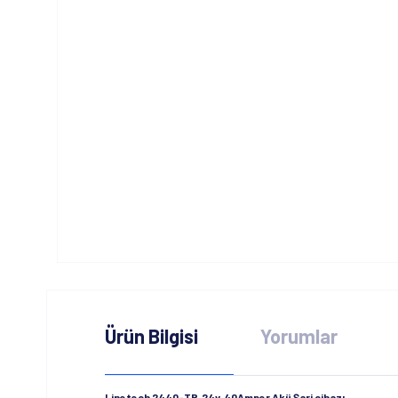
Ürün Bilgisi
Yorumlar
Linetech 2440-TB 24v 40Amper Akü Şarj cihazı