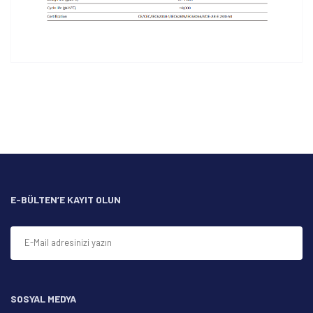
Bu ürünün fiyat bilgisi, resim, ürün açıklamalarında ve diğer
konularda yetersiz gördüğünüz noktaları öneri formunu
Bu ürüne ilk yorumu siz yapın!
kullanarak tarafımıza iletebilirsiniz.
Görüş ve önerileriniz için teşekkür ederiz.
Yorum Yaz
Ürün resmi kalitesiz, bozuk veya görüntülenemiyor.
Ürün açıklamasında eksik bilgiler bulunuyor.
Ürün bilgilerinde hatalar bulunuyor.
Ürün fiyatı diğer sitelerden daha pahalı.
E-BÜLTEN’E KAYIT OLUN
Bu ürüne benzer farklı alternatifler olmalı.
SOSYAL MEDYA
Gönder