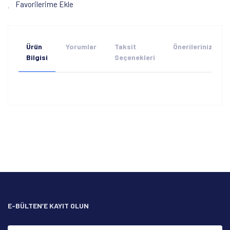
Favorilerime Ekle
Ürün
Yorumlar
Taksit
Önerileriniz
Bilgisi
Seçenekleri
Bu ürünün fiyat bilgisi, resim, ürün açıklamalarında ve diğer
konularda yetersiz gördüğünüz noktaları öneri formunu
Bu ürüne ilk yorumu siz yapın!
kullanarak tarafımıza iletebilirsiniz.
Görüş ve önerileriniz için teşekkür ederiz.
Yorum Yaz
Ürün resmi kalitesiz, bozuk veya görüntülenemiyor.
Ürün açıklamasında eksik bilgiler bulunuyor.
Ürün bilgilerinde hatalar bulunuyor.
Ürün fiyatı diğer sitelerden daha pahalı.
E-BÜLTEN’E KAYIT OLUN
Bu ürüne benzer farklı alternatifler olmalı.