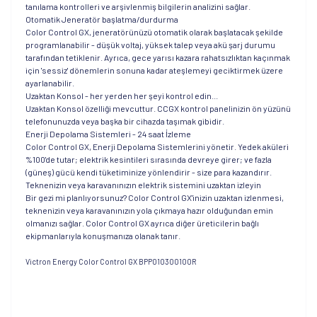
tanılama kontrolleri ve arşivlenmiş bilgilerin analizini sağlar.
Otomatik Jeneratör başlatma/durdurma
Color Control GX, jeneratörünüzü otomatik olarak başlatacak şekilde
programlanabilir - düşük voltaj, yüksek talep veya akü şarj durumu
tarafından tetiklenir. Ayrıca, gece yarısı kazara rahatsızlıktan kaçınmak
için 'sessiz' dönemlerin sonuna kadar ateşlemeyi geciktirmek üzere
ayarlanabilir.
Uzaktan Konsol - her yerden her şeyi kontrol edin...
Uzaktan Konsol özelliği mevcuttur. CCGX kontrol panelinizin ön yüzünü
telefonunuzda veya başka bir cihazda taşımak gibidir.
Enerji Depolama Sistemleri - 24 saat İzleme
Color Control GX, Enerji Depolama Sistemlerini yönetir. Yedek aküleri
%100'de tutar; elektrik kesintileri sırasında devreye girer; ve fazla
(güneş) gücü kendi tüketiminize yönlendirir - size para kazandırır.
Teknenizin veya karavanınızın elektrik sistemini uzaktan izleyin
Bir gezi mi planlıyorsunuz? Color Control GX'inizin uzaktan izlenmesi,
teknenizin veya karavanınızın yola çıkmaya hazır olduğundan emin
olmanızı sağlar. Color Control GX ayrıca diğer üreticilerin bağlı
ekipmanlarıyla konuşmanıza olanak tanır.
Victron Energy Color Control GX BPP010300100R