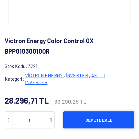
Victron Energy Color Control GX
BPP010300100R
Stok Kodu
3221
VİCTRON ENERGY
,
İNVERTER
,
AKILLI
Kategori
İNVERTER
28.296,71 TL
33.290,25 TL
SEPETE EKLE