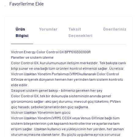
Favorilerime Ekle
Ürün
Yorumlar
Taksit
Önerileriniz
Bilgisi
Seçenekleri
Victron Energy Color Control GX BPP010300100R
Paneller ve sistem izleme
Color Control GX, kurulumunuzun iletişim merkezidir. Tek bakışta canlı
bilgi sunar ve ona bağlı tüm ürünleri kontrol etmenizi sağlar. Ücretsiz
Victron Uzaktan Yönetim Portalımızı (VRM) kullanarak Color Control
GX'inize erişerek dünyanın hemen her yerinden tam sistem kontrolü
elde edilir.
Sezgisel sistem genel bakışı - bilmeniz gereken her şey
Color Control GX, tek bir dokunuşla sisteminizin anında genel
görünümünü sağlar: akü şarj durumu; mevcut güç tüketimi; PV'den
güç hasadı; şebeke/jeneratörden güç sağlama.
Victron Uzaktan Yönetimin tam gücü
Victron Uzaktan Yönetim (VRM), CCGX veya Venus GX'inize bağlı tüm
sistem bileşenlerinin çok kapsamlı kontrollerine ve ayarlarına tam
erişim sağlar. Uzaktan kullanıcı ve yükleyicinin her yerden, her zaman
oturum açmasına olanak tanır. Bu güçlü uygulama ayrıca sorunsuz