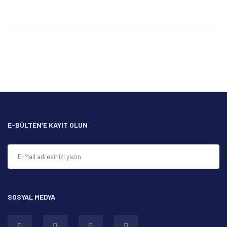
Bu ürünün fiyat bilgisi, resim, ürün açıklamalarında ve diğer
konularda yetersiz gördüğünüz noktaları öneri formunu
Bu ürüne ilk yorumu siz yapın!
kullanarak tarafımıza iletebilirsiniz.
Görüş ve önerileriniz için teşekkür ederiz.
Yorum Yaz
Ürün resmi kalitesiz, bozuk veya görüntülenemiyor.
Ürün açıklamasında eksik bilgiler bulunuyor.
Ürün bilgilerinde hatalar bulunuyor.
Ürün fiyatı diğer sitelerden daha pahalı.
E-BÜLTEN’E KAYIT OLUN
Bu ürüne benzer farklı alternatifler olmalı.
SOSYAL MEDYA
Gönder