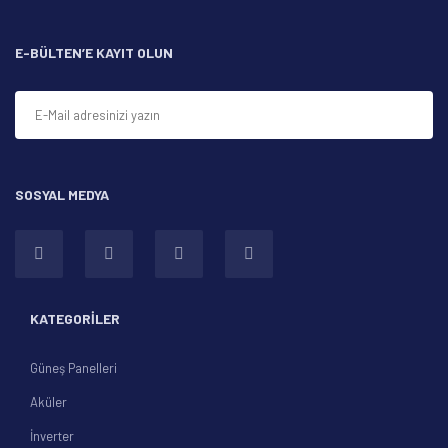
Ürün bilgilerinde hatalar bulunuyor.
Ürün fiyatı diğer sitelerden daha pahalı.
E-BÜLTEN’E KAYIT OLUN
Bu ürüne benzer farklı alternatifler olmalı.
SOSYAL MEDYA
Gönder
KATEGORİLER
Güneş Panelleri
Aküler
İnverter