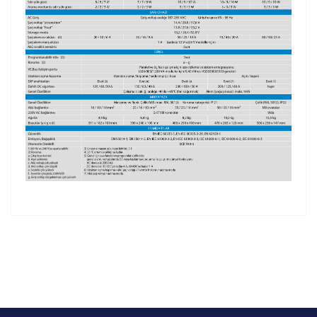
Bu ürünün fiyat bilgisi, resim, ürün açıklamalarında ve diğer
konularda yetersiz gördüğünüz noktaları öneri formunu
Bu ürüne ilk yorumu siz yapın!
kullanarak tarafımıza iletebilirsiniz.
Görüş ve önerileriniz için teşekkür ederiz.
Yorum Yaz
Ürün resmi kalitesiz, bozuk veya görüntülenemiyor.
Ürün açıklamasında eksik bilgiler bulunuyor.