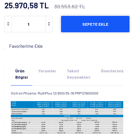
25.970,58 TL
30.553,62 TL
SEPETE EKLE
Favorilerime Ekle
Ürün
Yorumlar
Taksit
Önerileriniz
Bilgisi
Seçenekleri
Victron Phoenix MultiPlus 12/800/35-16 PMP121800000